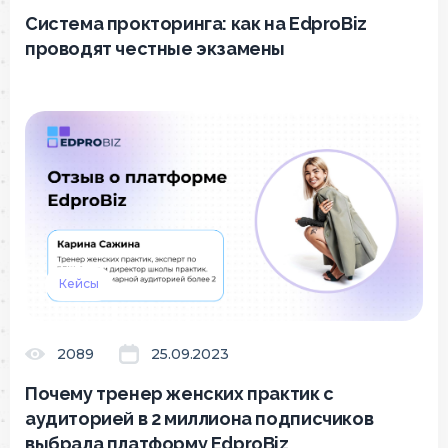
Система прокторинга: как на EdproBiz
проводят честные экзамены
Кейсы
2089
25.09.2023
Почему тренер женских практик с
аудиторией в 2 миллиона подписчиков
выбрала платформу EdproBiz